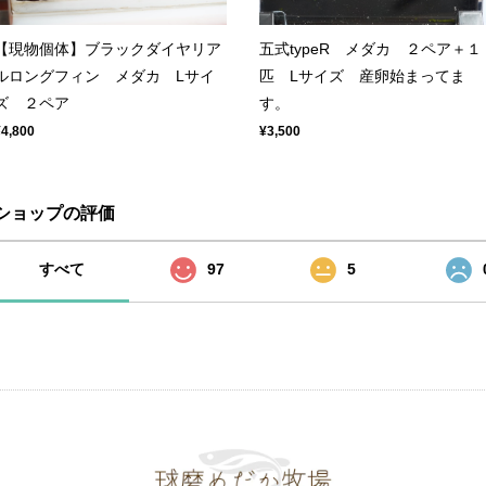
【現物個体】ブラックダイヤリア
五式typeR メダカ ２ペア＋１
ルロングフィン メダカ Lサイ
匹 Lサイズ 産卵始まってま
ズ ２ペア
す。
¥4,800
¥3,500
ショップの評価
すべて
97
5