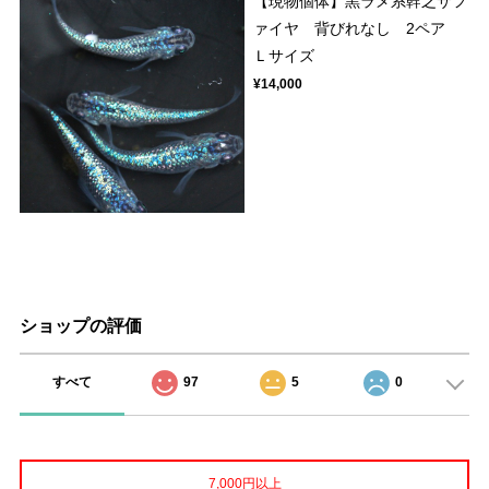
【現物個体】黒ラメ系幹之サフ
ァイヤ 背びれなし 2ペア
Ｌサイズ
¥14,000
ショップの評価
すべて
97
5
0
7,000円以上