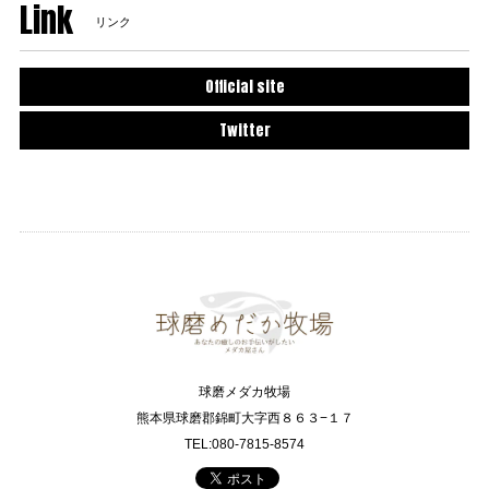
Link
リンク
Official site
Twitter
球磨メダカ牧場
熊本県球磨郡錦町大字西８６３−１７
TEL:080-7815-8574