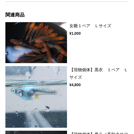
関連商品
女雛１ペア Ｌサイズ
¥1,000
【現物個体】黒衣 １ペア Ｌ
サイズ
¥4,800