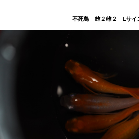
不死鳥 雄２雌２ Lサイ