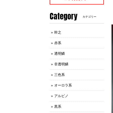
Category
カテゴリー
幹之
赤系
透明鱗
非透明鱗
三色系
オーロラ系
アルビノ
黒系