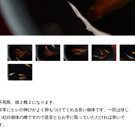
不死鳥 雄２雌２になります。
非常にヒレの伸びがよく卵もつけてくれる良い個体です。一匹は珍し
い紅白個体の雌ですので是非ともお手に取っていただければ幸いで
す。