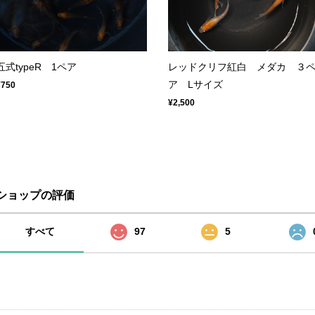
五式typeR 1ペア
レッドクリフ紅白 メダカ ３
ア Lサイズ
¥750
¥2,500
ショップの評価
すべて
97
5