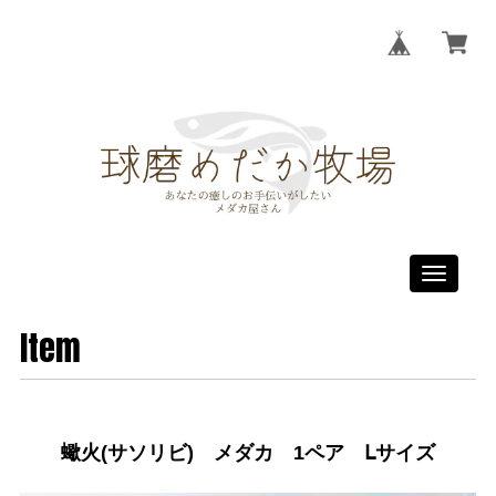
Toggle
navigati
Item
蠍火(サソリビ) メダカ 1ペア Ⅼサイズ