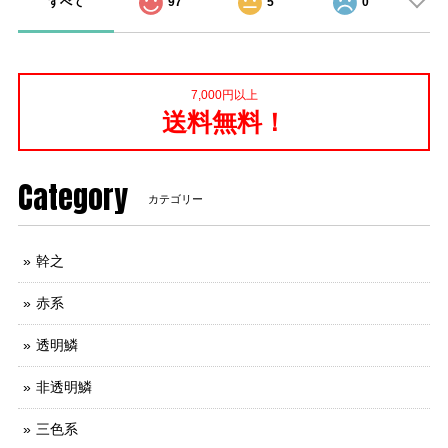
すべて
97
5
0
7,000円以上
送料無料！
Category
カテゴリー
幹之
赤系
透明鱗
非透明鱗
三色系