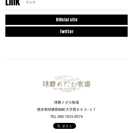
Link
リンク
Official site
Twitter
球磨メダカ牧場
熊本県球磨郡錦町大字西８６３−１７
TEL:080-7815-8574