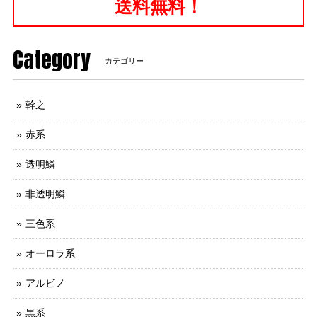
送料無料！
Category
カテゴリー
幹之
赤系
透明鱗
非透明鱗
三色系
オーロラ系
アルビノ
黒系