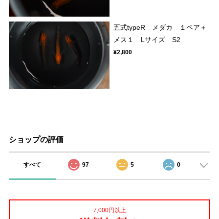
五式typeR メダカ １ペア＋
メス１ Lサイズ S2
¥2,800
ショップの評価
すべて
97
5
0
7,000円以上