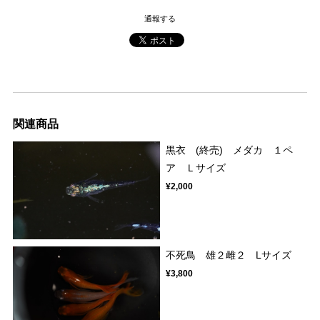
通報する
関連商品
黒衣 (終売) メダカ １ペ
ア Ｌサイズ
¥2,000
不死鳥 雄２雌２ Lサイズ
¥3,800